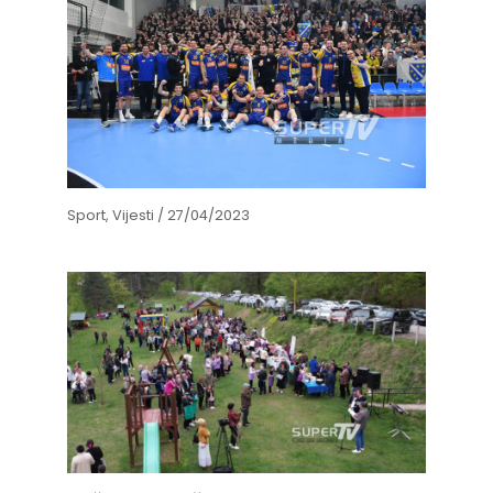
Sport
,
Vijesti
/
27/04/2023