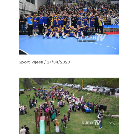
Sport
,
Vijesti
/
27/04/2023