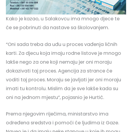
Kako je kazao, u Salakovcu ima mnogo djece te
će se pobrinuti da nastave sa školovanjem.
“Oni sada treba da uđu u proces vađenja ličnih
karti. Za djecu koja imaju rodne listove je mnogo
lakše nego za one koji nemaju jer oni moraju
dokazivati taj proces. Agencija za strance će
voditi taj proces. Moraju se javljati jer oni moraju
imati tu kontrolu. Mislim da je sve lakše kada su
oni na jednom mjestu”, pojasnio je Hurtić.
Prema njegovim riječima, ministarstvo ima
određena sredstva i pomoći će ljudima iz Gaze.
Naveo je i da imaju neke stanove u koje ih mogu