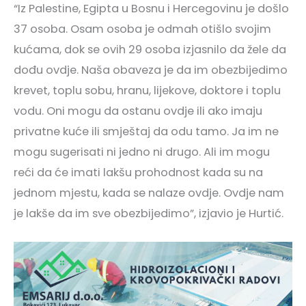
“Iz Palestine, Egipta u Bosnu i Hercegovinu je došlo
37 osoba. Osam osoba je odmah otišlo svojim
kućama, dok se ovih 29 osoba izjasnilo da žele da
dođu ovdje. Naša obaveza je da im obezbijedimo
krevet, toplu sobu, hranu, lijekove, doktore i toplu
vodu. Oni mogu da ostanu ovdje ili ako imaju
privatne kuće ili smještaj da odu tamo. Ja im ne
mogu sugerisati ni jedno ni drugo. Ali im mogu
reći da će imati lakšu prohodnost kada su na
jednom mjestu, kada se nalaze ovdje. Ovdje nam
je lakše da im sve obezbijedimo”, izjavio je Hurtić.