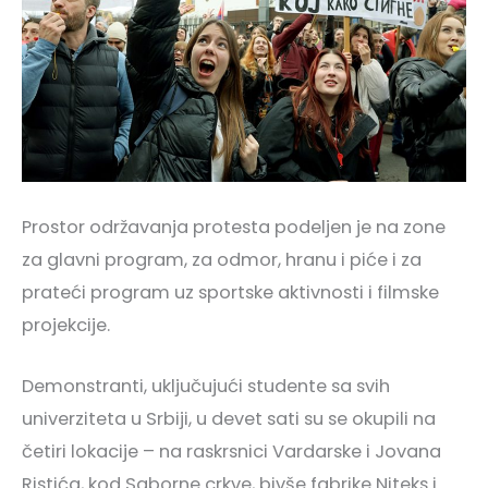
Prostor održavanja protesta podeljen je na zone
za glavni program, za odmor, hranu i piće i za
prateći program uz sportske aktivnosti i filmske
projekcije.
Demonstranti, uključujući studente sa svih
univerziteta u Srbiji, u devet sati su se okupili na
četiri lokacije – na raskrsnici Vardarske i Jovana
Ristića, kod Saborne crkve, bivše fabrike Niteks i