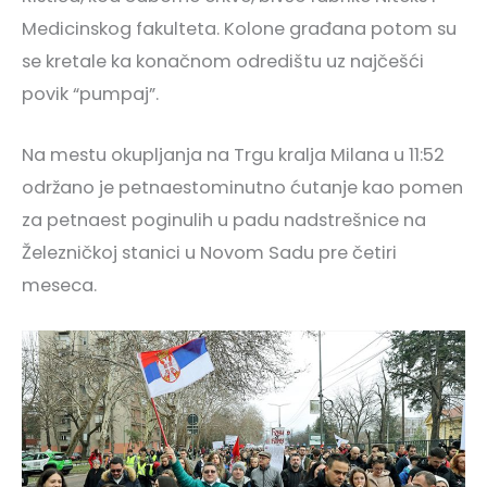
Medicinskog fakulteta. Kolone građana potom su
se kretale ka konačnom odredištu uz najčešći
povik “pumpaj”.
Na mestu okupljanja na Trgu kralja Milana u 11:52
održano je petnaestominutno ćutanje kao pomen
za petnaest poginulih u padu nadstrešnice na
Železničkoj stanici u Novom Sadu pre četiri
meseca.