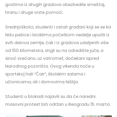
gostima iz drugih gradova obezbedile smeštaj,
hranu i druge vrste pomoći.
Srednjoškolci, studenti i ostali građani koji se se ka
Nišu pešice i biciklima početkom nedelje uputili iz
svih delova zemlje, čak i iz gradova udaljenih više
od 150 kilometara, stigli su na odredište juče, a
sinoć svečano, uz vatromet, dočekani ispred
Narodnog pozorišta. Ovog vikenda noće u
sportskoj hali “Čair”, školskim salama i
učionicama, ali i domovima Nišlija.
Studenti u blokadi najavili su da će naredni
masovni protest biti održan u Beogradu 15. marta.