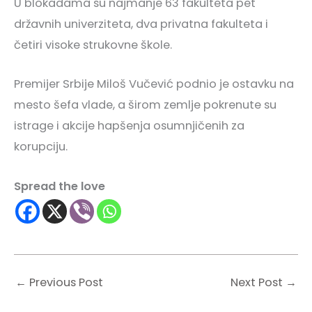
U blokadama su najmanje 63 fakulteta pet
državnih univerziteta, dva privatna fakulteta i
četiri visoke strukovne škole.
Premijer Srbije Miloš Vučević podnio je ostavku na
mesto šefa vlade, a širom zemlje pokrenute su
istrage i akcije hapšenja osumnjičenih za
korupciju.
Spread the love
←
Previous Post
Next Post
→