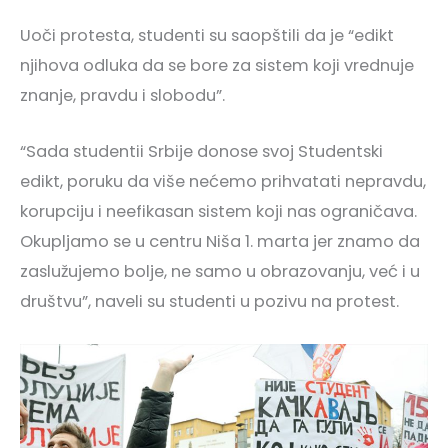
Uoči protesta, studenti su saopštili da je “edikt
njihova odluka da se bore za sistem koji vrednuje
znanje, pravdu i slobodu”.
“Sada studentii Srbije donose svoj Studentski
edikt, poruku da više nećemo prihvatati nepravdu,
korupciju i neefikasan sistem koji nas ograničava.
Okupljamo se u centru Niša 1. marta jer znamo da
zaslužujemo bolje, ne samo u obrazovanju, već i u
društvu”, naveli su studenti u pozivu na protest.