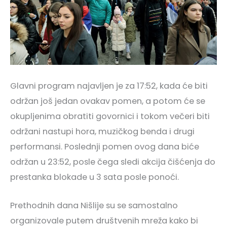
Glavni program najavljen je za 17:52, kada će biti
održan još jedan ovakav pomen, a potom će se
okupljenima obratiti govornici i tokom večeri biti
održani nastupi hora, muzičkog benda i drugi
performansi. Poslednji pomen ovog dana biće
održan u 23:52, posle čega sledi akcija čišćenja do
prestanka blokade u 3 sata posle ponoći.
Prethodnih dana Nišlije su se samostalno
organizovale putem društvenih mreža kako bi