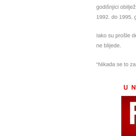
godišnjici obilj
1992. do 1995. g
Iako su prošle de
ne blijede.
“Nikada se to za