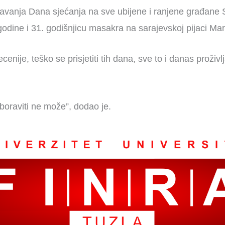
ežavanja Dana sjećanja na sve ubijene i ranjene građane
odine i 31. godišnjicu masakra na sarajevskoj pijaci Mar
cenije, teško se prisjetiti tih dana, sve to i danas proživl
boraviti ne može”, dodao je.