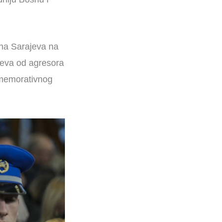
ana Sarajeva na
jeva od agresora
omemorativnog