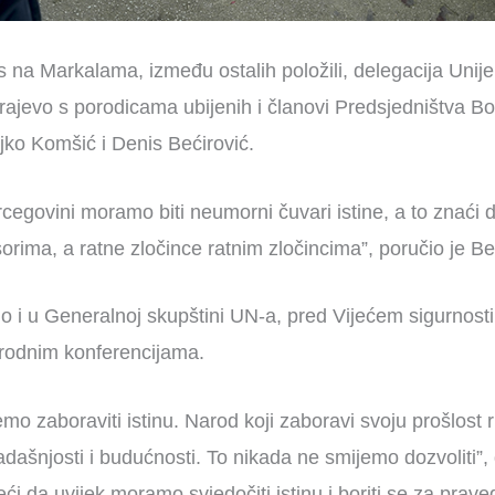
 na Markalama, između ostalih položili, delegacija Unije 
ajevo s porodicama ubijenih i članovi Predsjedništva Bo
jko Komšić i Denis Bećirović.
rcegovini moramo biti neumorni čuvari istine, a to znaći 
ima, a ratne zločince ratnim zločincima”, poručio je Beć
o i u Generalnoj skupštini UN-a, pred Vijećem sigurnosti
rodnim konferencijama.
mo zaboraviti istinu. Narod koji zaboravi svoju prošlost r
adašnjosti i budućnosti. To nikada ne smijemo dozvoliti”,
ći da uvijek moramo svjedočiti istinu i boriti se za prave