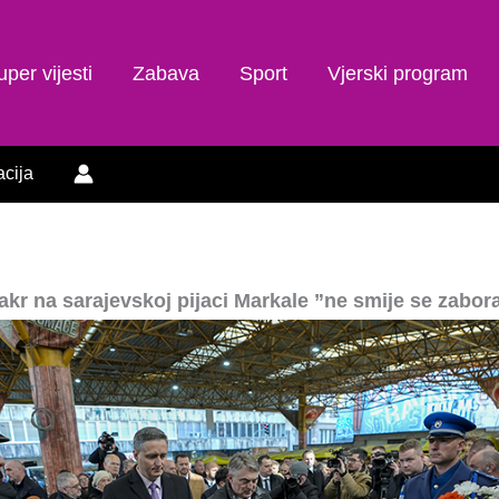
uper vijesti
Zabava
Sport
Vjerski program
acija
kr na sarajevskoj pijaci Markale ”ne smije se zabora