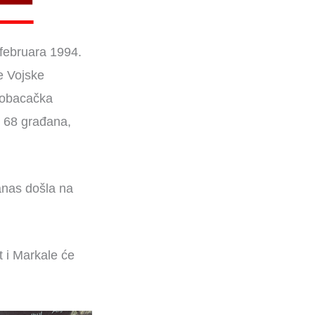
 februara 1994.
e Vojske
inobacačka
i 68 građana,
anas došla na
t i Markale će