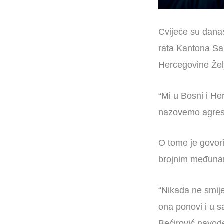
Cvijeće su danas
rata Kantona Sar
Hercegovine Žel
“Mi u Bosni i He
nazovemo agresor
O tome je govori
brojnim međuna
“Nikada ne smije
ona ponovi i u s
Bećirović navode