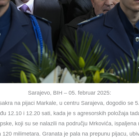
Sarajevo, BIH – 05. februar 2025:
akra na pijaci Markale, u centru Sarajeva, dogodio se 5
u 12.10 i 12.20 sati, kada je s agresorskih položaja ta
pske, koji su se nalazili na području Mrkovića, ispaljen
a 120 milimetara. Granata je pala na prepunu pijacu, ubi