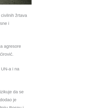
civilnih žrtava
sne i
da agresore
irović.
 UN-a i na
izikuje da se
 dodao je
dniju Bosnu i