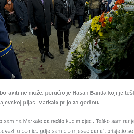
boraviti ne može, poručio je Hasan Banda koji je teš
jevskoj pijaci Markale prije 31 godinu.
o sam na Markale da nešto kupim djeci. Teško sam ran
dvezli u bolnicu gdje sam bio mjesec dana”, prisjetio s