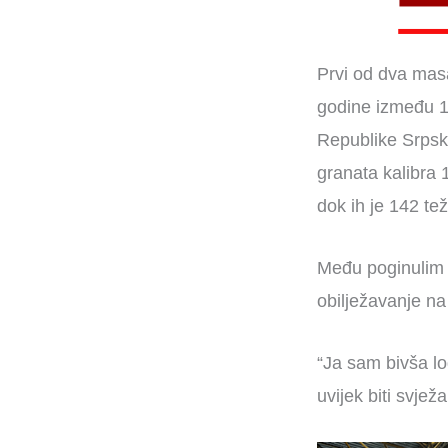
Prvi od dva masa
godine između 12
Republike Srpske
granata kalibra 
dok ih je 142 tež
Među poginulim 
obilježavanje na
“Ja sam bivša lo
uvijek biti svjež