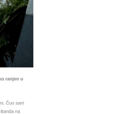
ko ranjen u
jen. Čuo sam
e Banda na