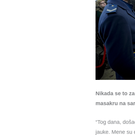
Nikada se to za
masakru na sara
“Tog dana, doša
jauke. Mene su o