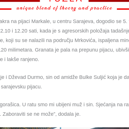
kra na pijaci Markale, u centru Sarajeva, dogodio se 5.
.10 i 12.20 sati, kada je s agresorskih položaja tadašnj
, koji su se nalazili na području Mrkovića, ispaljena m
120 milimetara. Granata je pala na prepunu pijacu, ubivš
e i lakše ranjeno.
je i Dževad Durmo, sin od amidže Bulke Suljić koja je d
 sarajevsku pijacu.
gorašica. U ratu smo mi ubijeni muž i sin. Sjećanja na ra
a. Zaboraviti se ne može”, dodala je.