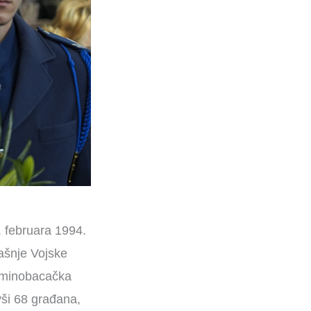
. februara 1994.
dašnje Vojske
a minobacačka
vši 68 građana,