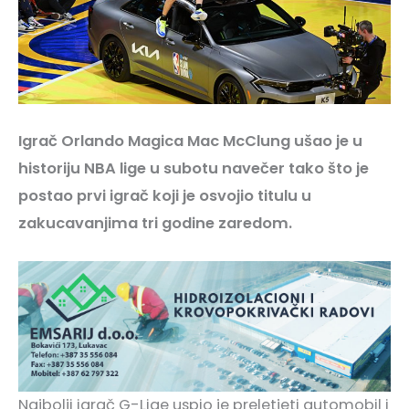
Igrač Orlando Magica Mac McClung ušao je u
historiju NBA lige u subotu navečer tako što je
postao prvi igrač koji je osvojio titulu u
zakucavanjima tri godine zaredom.
Najbolji igrač G-Lige uspio je preletjeti automobil i