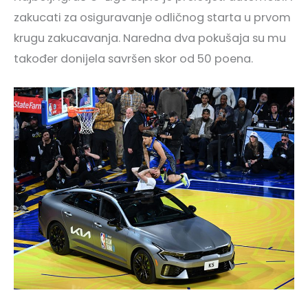
zakucati za osiguravanje odličnog starta u prvom
krugu zakucavanja. Naredna dva pokušaja su mu
također donijela savršen skor od 50 poena.