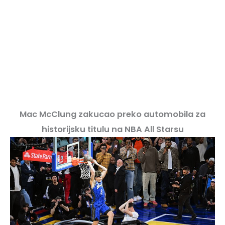
Mac McClung zakucao preko automobila za
historijsku titulu na NBA All Starsu