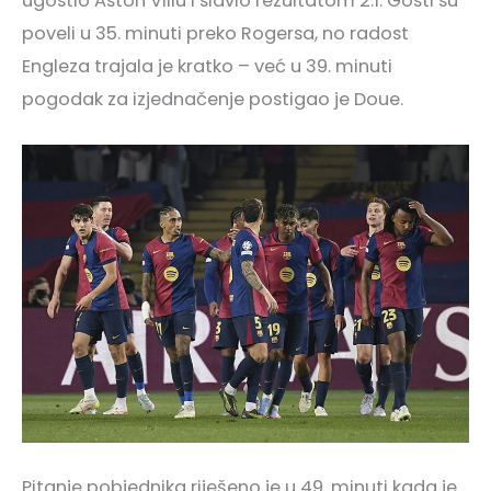
ugostio Aston Villu i slavio rezultatom 2:1. Gosti su
poveli u 35. minuti preko Rogersa, no radost
Engleza trajala je kratko – već u 39. minuti
pogodak za izjednačenje postigao je Doue.
Pitanje pobjednika riješeno je u 49. minuti kada je