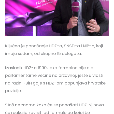
Ključno je ponašanje HDZ-a, SNSD-a i NiP-a, koji
imaju sedam, od ukupno 15 delegata.
Izaslanik HDZ-a 1990, iako formalno nije dio
parlamentarne većine na državnoj, jeste u vlasti
na razini FBiH gdje s HDZ-om popunjava hrvatske
pozicije.
“Još ne znamo kako će se ponašati HDZ. Njihova
će reakcija zavisiti od formule po kojoj će