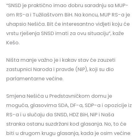
“SNSD je praktično imao dobru saradnju sa MUP-
om RS-a i Tužilaštvom BiH. Na koncu, MUP RS-a je
uhapsio Nešića. Bit će interesantno vidjeti koju će
vrstu rješenja SNSD imati za ovu situaciju”, kaže
Kešo.
Ništa manje važno je i kakav stav će zauzeti
zastupnici Naroda i pravde (NiP), koji su dio
parlamentarne većine.
Smjena Nešića u Predstavničkom domu je
moguća, glasovima SDA, DF-a, SDP-a i opozicije iz
RS-a i u slučaju da SNSD, HDZ BiH, NiP i Naša
stranka ostanu suzdržani kod glasanja. No, to će
biti u drugom krugu glasanja, kada je osim većine