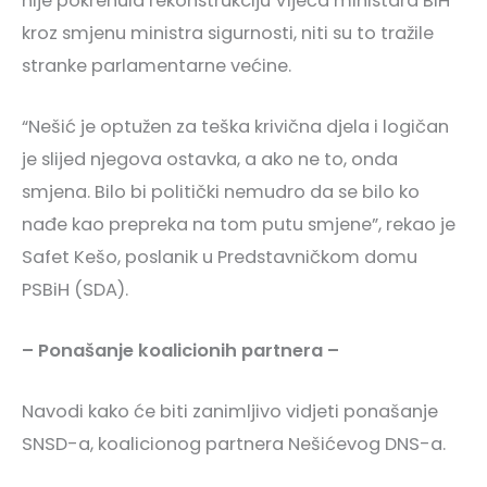
nije pokrenula rekonstrukciju Vijeća ministara BiH
kroz smjenu ministra sigurnosti, niti su to tražile
stranke parlamentarne većine.
“Nešić je optužen za teška krivična djela i logičan
je slijed njegova ostavka, a ako ne to, onda
smjena. Bilo bi politički nemudro da se bilo ko
nađe kao prepreka na tom putu smjene”, rekao je
Safet Kešo, poslanik u Predstavničkom domu
PSBiH (SDA).
– Ponašanje koalicionih partnera –
Navodi kako će biti zanimljivo vidjeti ponašanje
SNSD-a, koalicionog partnera Nešićevog DNS-a.