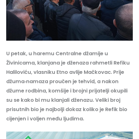
U petak, u haremu Centralne džamije u
Živinicama, klanjana je dženaza rahmetli Refiku
Haliloviću, vlasniku Etno avlije Mačkovac. Prije
džuma‑namaza proučen je tehvid, a nakon
džume rodbina, komšije i brojni prijatelji okupili
su se kako bi mu klanjali dženazu. Veliki broj
prisutnih bio je najbolji dokaz koliko je Refik bio
cijenjen i voljen među ljudima.