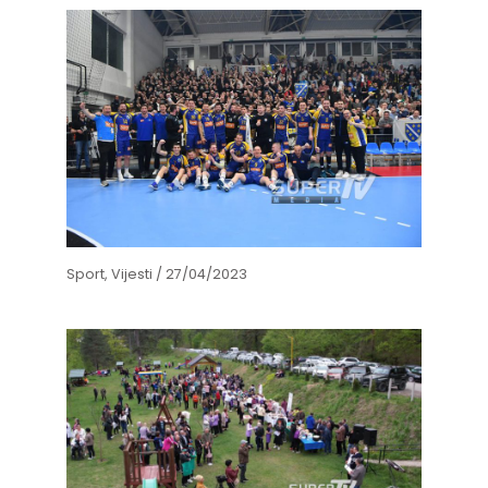
Sport
,
Vijesti
/
27/04/2023