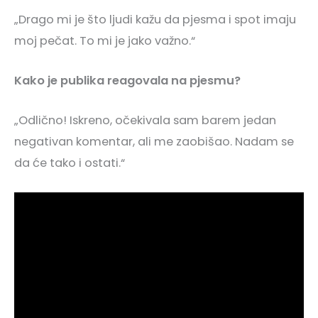
„Drago mi je što ljudi kažu da pjesma i spot imaju
moj pečat. To mi je jako važno.“
Kako je publika reagovala na pjesmu?
„Odlično! Iskreno, očekivala sam barem jedan
negativan komentar, ali me zaobišao. Nadam se
da će tako i ostati.“