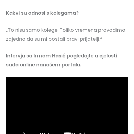
Kakvi su odnosi s kolegama?
„To nisu samo kolege. Toliko vremena provodimo
zajedno da su mi postali pravi prijatelji.“
Intervju sa Irmom Hasić pogledajte u cjelosti
sada online nanašem portalu.