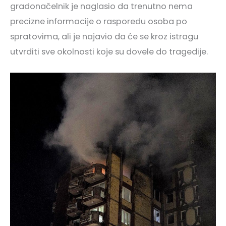
gradonačelnik je naglasio da trenutno nema
precizne informacije o rasporedu osoba po
spratovima, ali je najavio da će se kroz istragu
utvrditi sve okolnosti koje su dovele do tragedije.