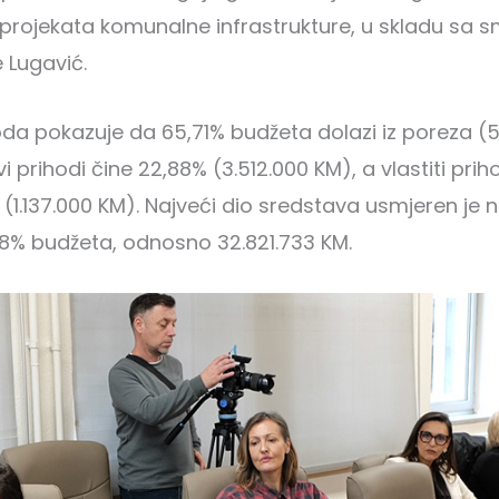
 projekata komunalne infrastrukture, u skladu sa 
e Lugavić.
oda pokazuje da 65,71% budžeta dolazi iz poreza (
 prihodi čine 22,88% (3.512.000 KM), a vlastiti priho
 (1.137.000 KM). Najveći dio sredstava usmjeren je
8% budžeta, odnosno 32.821.733 KM.