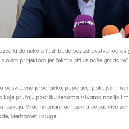
zvoliti da neko u Tuzli bude bez zdravstvenog osi
s ovim projektom jer želimo biti uz naše građane“,
 posvećena je boračkoj populaciji, policijskim udr
 koje pružaju podršku ženama žrtvama nasilja i 
razvoju. Grad finansira udruženja poput Viva žen
ade, Merhamet i druge.