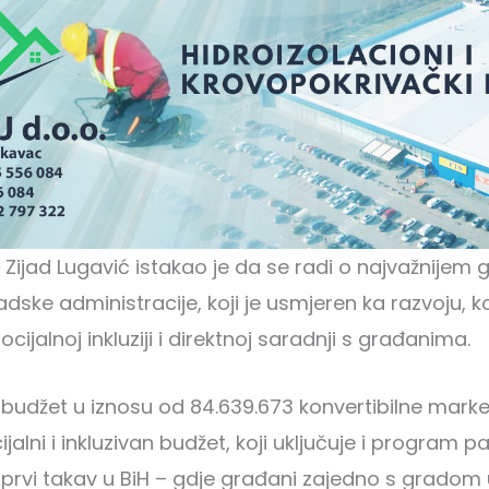
Zijad Lugavić istakao je da se radi o najvažnijem
ske administracije, koji je usmjeren ka razvoju,
cijalnoj inkluziji i direktnoj saradnji s građanima.
 budžet u iznosu od 84.639.673 konvertibilne marke.
jalni i inkluzivan budžet, koji uključuje i program p
 prvi takav u BiH – gdje građani zajedno s gradom