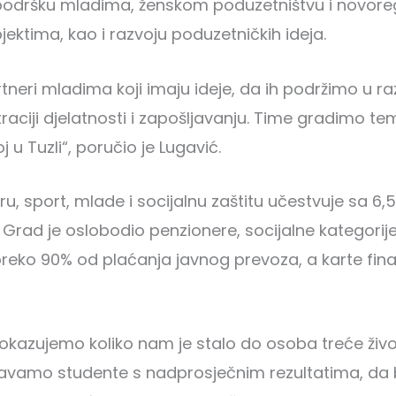
 podršku mladima, ženskom poduzetništvu i novor
jektima, kao i razvoju poduzetničkih ideja.
rtneri mladima koji imaju ideje, da ih podržimo u ra
raciji djelatnosti i zapošljavanju. Time gradimo tem
j u Tuzli“, poručio je Lugavić.
uru, sport, mlade i socijalnu zaštitu učestvuje sa 6
. Grad je oslobodio penzionere, socijalne kategorij
preko 90% od plaćanja javnog prevoza, a karte fin
pokazujemo koliko nam je stalo do osoba treće živo
avamo studente s nadprosječnim rezultatima, da