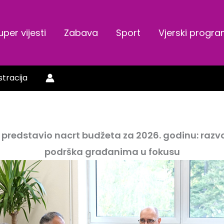
uper vijesti
Zabava
Sport
Vjerski progr
stracija
predstavio nacrt budžeta za 2026. godinu: razvoj,
podrška građanima u fokusu