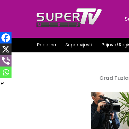
Skip
to
S
content
Pocetna
Super vijesti
Prijava/Regi
Grad Tuzla 