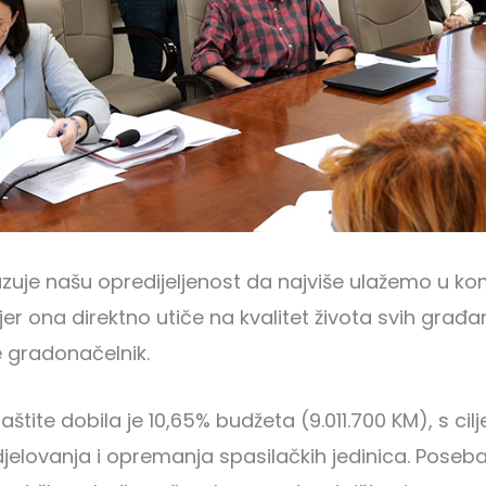
zuje našu opredijeljenost da najviše ulažemo u k
 jer ona direktno utiče na kvalitet života svih građ
e gradonačelnik.
zaštite dobila je 10,65% budžeta (9.011.700 KM), s cil
jelovanja i opremanja spasilačkih jedinica. Poseb