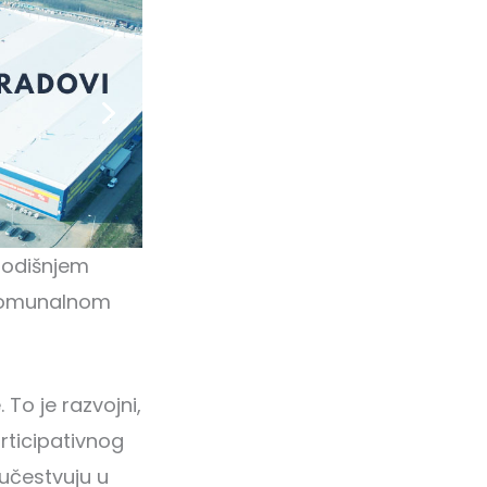
 godišnjem
 komunalnom
 To je razvojni,
articipativnog
 učestvuju u