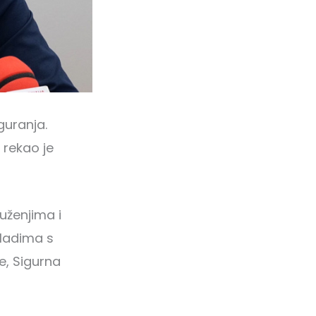
guranja.
 rekao je
uženjima i
mladima s
e, Sigurna