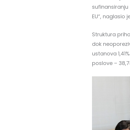
sufinansiranju
EU“, naglasio j
Struktura prih
dok neoporezivi
ustanova 1,41%
poslove – 38,7