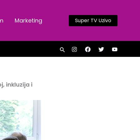
am
Marketing
Super TV Uzivo
Search
 inkluzija i