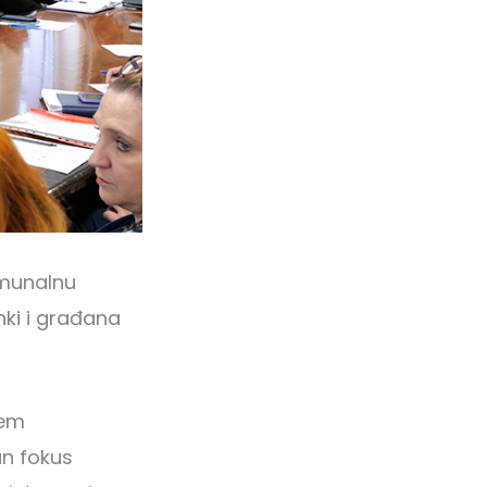
omunalnu
anki i građana
jem
an fokus