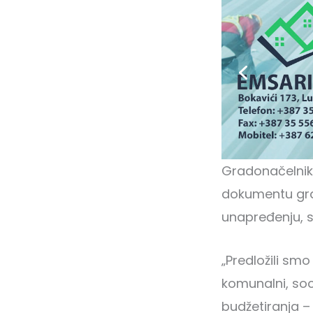
Gradonačelnik 
dokumentu grad
unapređenju, so
„Predložili smo
komunalni, soci
budžetiranja –