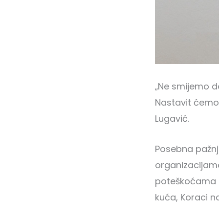
„Ne smijemo do
Nastavit ćemo 
Lugavić.
Posebna pažnja
organizacijama
poteškoćama u 
kuća, Koraci n