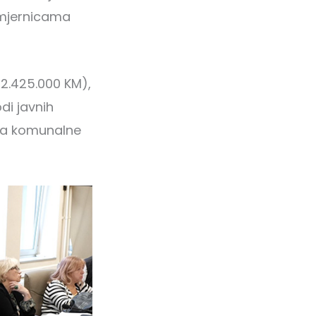
smjernicama
52.425.000 KM),
di javnih
 na komunalne