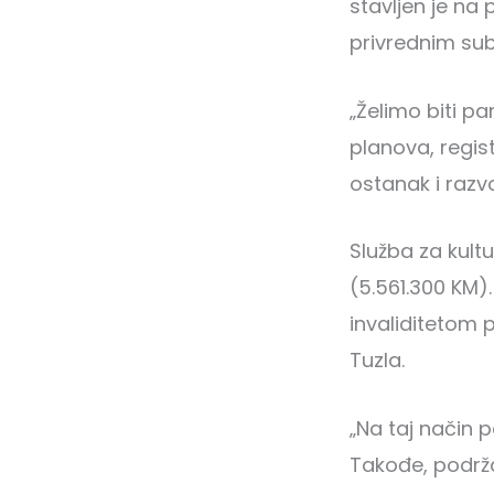
stavljen je na
privrednim sub
„Želimo biti pa
planova, regist
ostanak i razvo
Služba za kult
(5.561.300 KM)
invaliditetom 
Tuzla.
„Na taj način 
Takođe, podrž