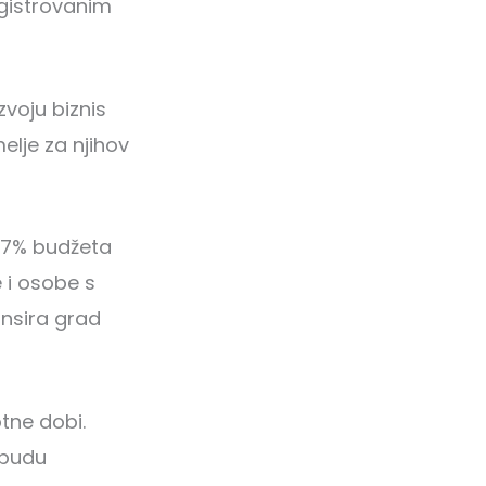
egistrovanim
zvoju biznis
elje za njihov
,57% budžeta
e i osobe s
ansira grad
tne dobi.
 budu