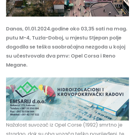
Danas, 01.01.2024.godine oko 03,35 sati na mag.
putu M-4, Tuzla-Doboj, u mjestu Stjepan polje
dogodila se teška saobraćajna nezgoda u kojoj
su učestvovala dva pmv: Opel Corsa i Reno
Megane.
Nažalost suvozač iz Opel Corse (1992) smrtno je
stradao, dok su oba vozača teško povrijeđeni, te