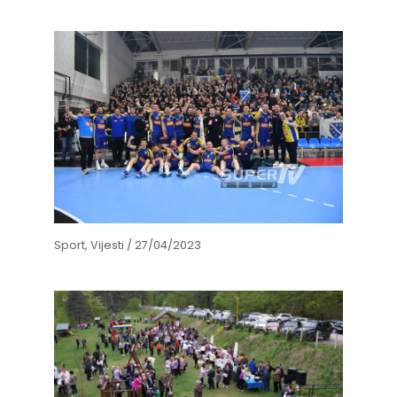
Sport
,
Vijesti
/
27/04/2023