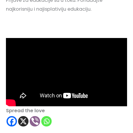
Prijave za edukacije su u toku. Pohađajte
najkorisniju i najisplativiju edukaciju.
Spread the love