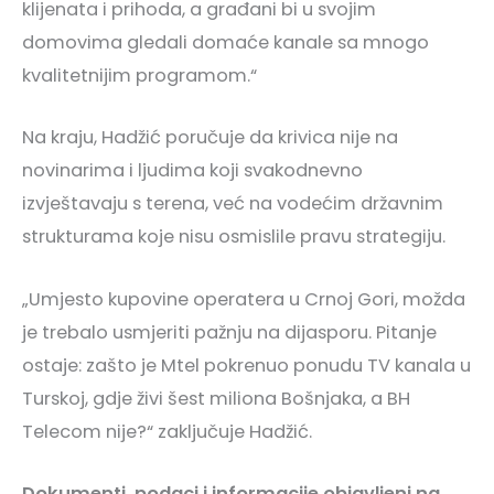
klijenata i prihoda, a građani bi u svojim
domovima gledali domaće kanale sa mnogo
kvalitetnijim programom.“
Na kraju, Hadžić poručuje da krivica nije na
novinarima i ljudima koji svakodnevno
izvještavaju s terena, već na vodećim državnim
strukturama koje nisu osmislile pravu strategiju.
„Umjesto kupovine operatera u Crnoj Gori, možda
je trebalo usmjeriti pažnju na dijasporu. Pitanje
ostaje: zašto je Mtel pokrenuo ponudu TV kanala u
Turskoj, gdje živi šest miliona Bošnjaka, a BH
Telecom nije?“ zaključuje Hadžić.
Dokumenti, podaci i informacije objavljeni na