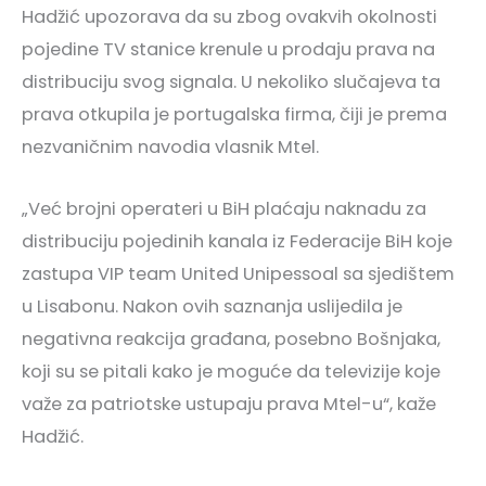
Hadžić upozorava da su zbog ovakvih okolnosti
pojedine TV stanice krenule u prodaju prava na
distribuciju svog signala. U nekoliko slučajeva ta
prava otkupila je portugalska firma, čiji je prema
nezvaničnim navodia vlasnik Mtel.
„Već brojni operateri u BiH plaćaju naknadu za
distribuciju pojedinih kanala iz Federacije BiH koje
zastupa VIP team United Unipessoal sa sjedištem
u Lisabonu. Nakon ovih saznanja uslijedila je
negativna reakcija građana, posebno Bošnjaka,
koji su se pitali kako je moguće da televizije koje
važe za patriotske ustupaju prava Mtel-u“, kaže
Hadžić.