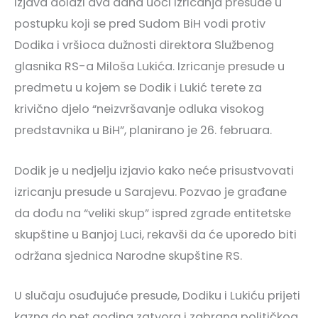
Izjava dolazi dva dana uoči izricanja presude u
postupku koji se pred Sudom BiH vodi protiv
Dodika i vršioca dužnosti direktora Službenog
glasnika RS-a Miloša Lukića. Izricanje presude u
predmetu u kojem se Dodik i Lukić terete za
krivično djelo “neizvršavanje odluka visokog
predstavnika u BiH”, planirano je 26. februara.
Dodik je u nedjelju izjavio kako neće prisustvovati
izricanju presude u Sarajevu. Pozvao je građane
da dođu na “veliki skup” ispred zgrade entitetske
skupštine u Banjoj Luci, rekavši da će uporedo biti
održana sjednica Narodne skupštine RS.
U slučaju osuđujuće presude, Dodiku i Lukiću prijeti
kazna do pet godina zatvora i zabrana političkog