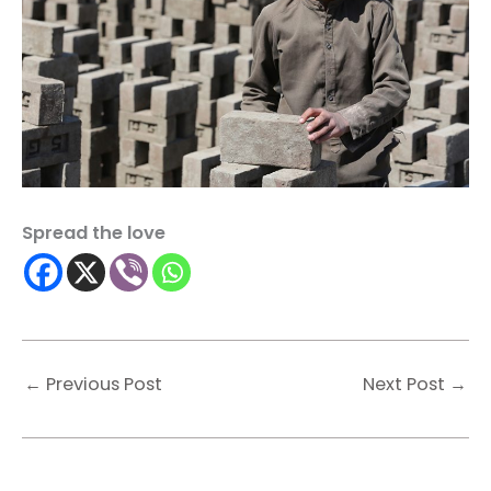
Spread the love
←
Previous Post
Next Post
→