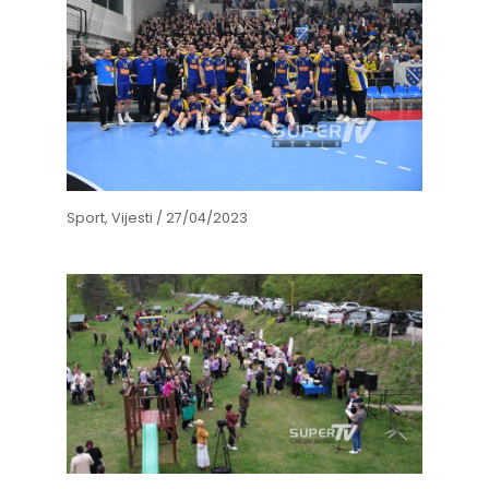
Sport
,
Vijesti
/
27/04/2023