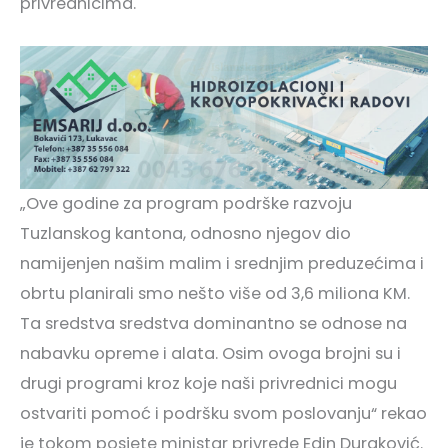
privrednicima.
„Ove godine za program podrške razvoju
Tuzlanskog kantona, odnosno njegov dio
namijenjen našim malim i srednjim preduzećima i
obrtu planirali smo nešto više od 3,6 miliona KM.
Ta sredstva sredstva dominantno se odnose na
nabavku opreme i alata. Osim ovoga brojni su i
drugi programi kroz koje naši privrednici mogu
ostvariti pomoć i podršku svom poslovanju“ rekao
je tokom posjete ministar privrede Edin Duraković.