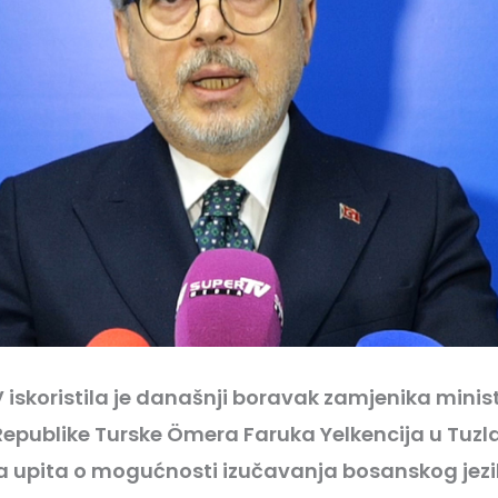
 iskoristila je današnji boravak zamjenika minis
epublike Turske Ömera Faruka Yelkencija u Tuz
 upita o mogućnosti izučavanja bosanskog jez