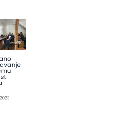
ano
avanje
emu
sti
a”
/
2023