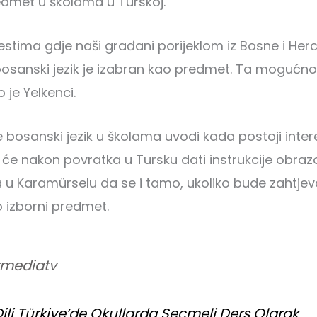
edmet u školama u Turskoj.
stima gdje naši građani porijeklom iz Bosne i Herc
osanski jezik je izabran kao predmet. Ta mogućnos
 je Yelkenci.
 bosanski jezik u školama uvodi kada postoji inter
da će nakon povratka u Tursku dati instrukcije obra
u Karamürselu da se i tamo, ukoliko bude zahtjev
o izborni predmet.
mediatv
ili Türkiye’de Okullarda Seçmeli Ders Olarak