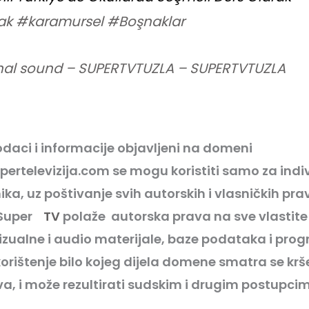
ak
#karamursel
#Boşnaklar
nal sound – SUPERTVTUZLA – SUPERTVTUZLA
daci i informacije objavljeni na domeni
pertelevizija.com se mogu koristiti samo za indi
ika, uz poštivanje svih autorskih i vlasničkih pr
 Super
TV
polaže autorska prava na sve vlastite
izualne i audio materijale, baze podataka i prog
orištenje bilo kojeg dijela domene smatra se kr
a, i može rezultirati sudskim i drugim postupci