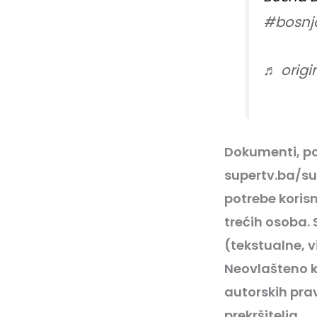
#bosnj
♬ origi
Dokumenti, po
supertv.ba/su
potrebe korisn
trećih osoba.
(tekstualne, v
Neovlašteno k
autorskih prav
prekršitelja.