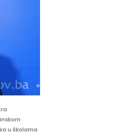
tra
lanskom
ika u školama