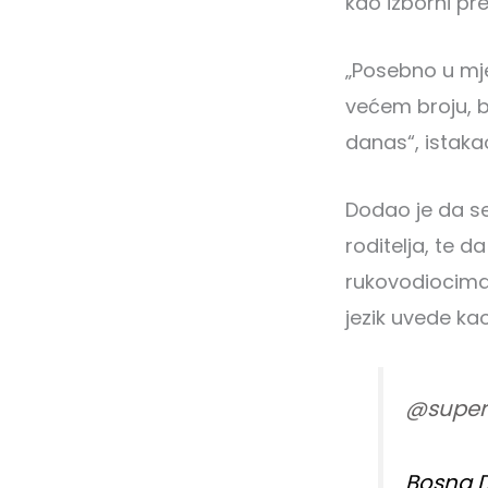
kao izborni pr
„Posebno u mje
većem broju, b
danas“, istakao
Dodao je da se
roditelja, te 
rukovodiocima 
jezik uvede ka
@super
Bosna D