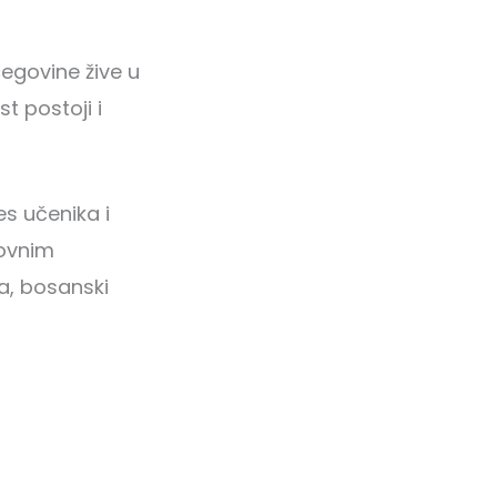
egovine žive u
t postoji i
es učenika i
zovnim
a, bosanski