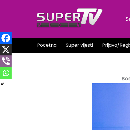
Skip
to
S
content
Pocetna
Super vijesti
Prijava/Regi
Bos