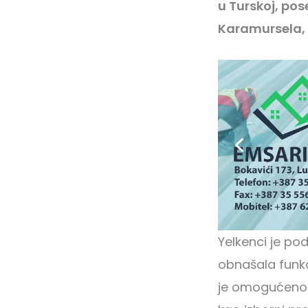
u Turskoj, po
Karamursela, 
Yelkenci je pod
obnašala funkc
je omogućeno da