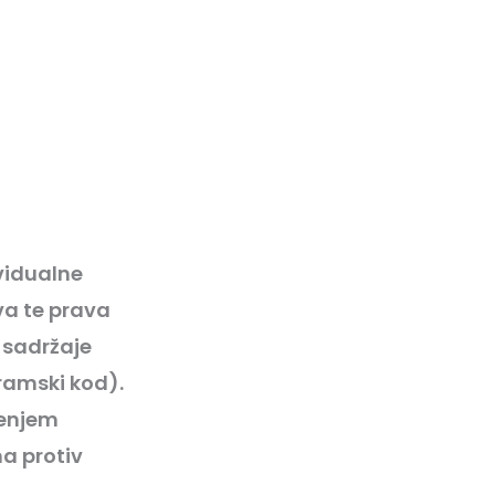
vidualne
ava te prava
 sadržaje
ramski kod).
šenjem
ma protiv