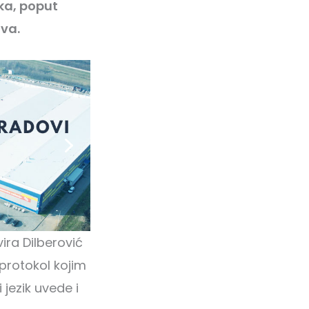
ka, poput
va.
vira Dilberović
 protokol kojim
 jezik uvede i