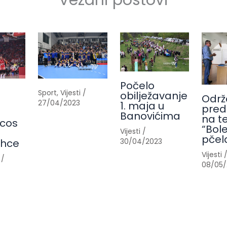
Vezani postovi
Počelo
Sport
,
Vijesti
/
obilježavanje
Održ
27/04/2023
1. maja u
pred
Banovićima
na t
cos
“Bole
Vijesti
/
pčel
30/04/2023
ahce
Vijesti
/
08/05/