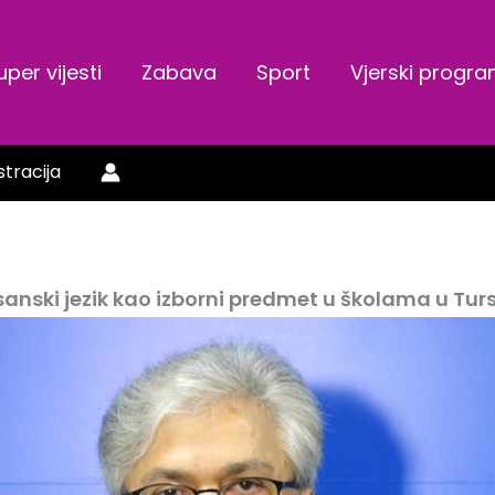
uper vijesti
Zabava
Sport
Vjerski progr
stracija
anski jezik kao izborni predmet u školama u Tur