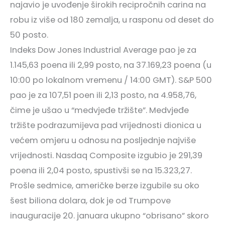
najavio je uvođenje širokih recipročnih carina na
robu iz više od 180 zemalja, u rasponu od deset do
50 posto.
Indeks Dow Jones Industrial Average pao je za
1.145,63 poena ili 2,99 posto, na 37.169,23 poena (u
10:00 po lokalnom vremenu / 14:00 GMT). S&P 500
pao je za 107,51 poen ili 2,13 posto, na 4.958,76,
čime je ušao u “medvjeđe tržište”. Medvjeđe
tržište podrazumijeva pad vrijednosti dionica u
većem omjeru u odnosu na posljednje najviše
vrijednosti. Nasdaq Composite izgubio je 291,39
poena ili 2,04 posto, spustivši se na 15.323,27.
Prošle sedmice, američke berze izgubile su oko
šest biliona dolara, dok je od Trumpove
inauguracije 20. januara ukupno “obrisano” skoro