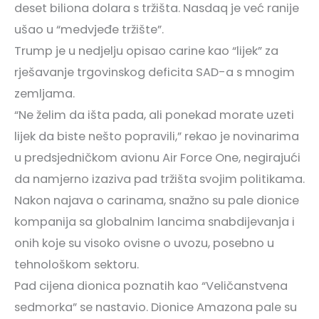
deset biliona dolara s tržišta. Nasdaq je već ranije
ušao u “medvjeđe tržište”.
Trump je u nedjelju opisao carine kao “lijek” za
rješavanje trgovinskog deficita SAD-a s mnogim
zemljama.
“Ne želim da išta pada, ali ponekad morate uzeti
lijek da biste nešto popravili,” rekao je novinarima
u predsjedničkom avionu Air Force One, negirajući
da namjerno izaziva pad tržišta svojim politikama.
Nakon najava o carinama, snažno su pale dionice
kompanija sa globalnim lancima snabdijevanja i
onih koje su visoko ovisne o uvozu, posebno u
tehnološkom sektoru.
Pad cijena dionica poznatih kao “Veličanstvena
sedmorka” se nastavio. Dionice Amazona pale su