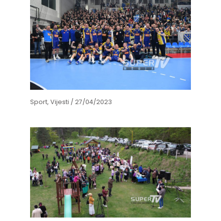
Sport
,
Vijesti
/
27/04/2023