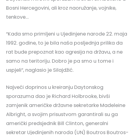
Bosni Hercegovini, ali kroz naoružanje, vojnike,
tenkove…
“Kada smo primljeni u Ujedinjene narode 22. maja
1992. godine, to je bila naša posljednja prilika da
rat bude prepoznat kao agresija na državu, a ne
samo na teritoriju. Dobro je pa smo u tome i
uspjeli”, naglasio je Silajdžić.
Najveći doprinos u kreiranju Daytonskog
sporazuma dao je Richard Holbrooke, bivši
zamjenik američke državne sekretarke Madeleine
Albright, a svojim prisustvom garantirali su ga
američki predsjednik Bill Clinton, generalni
sekretar Ujedinjenih naroda (UN) Boutros Boutros-