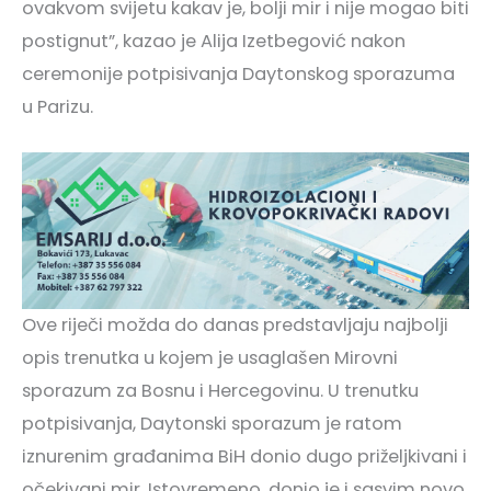
ovakvom svijetu kakav je, bolji mir i nije mogao biti
postignut”, kazao je Alija Izetbegović nakon
ceremonije potpisivanja Daytonskog sporazuma
u Parizu.
Ove riječi možda do danas predstavljaju najbolji
opis trenutka u kojem je usaglašen Mirovni
sporazum za Bosnu i Hercegovinu. U trenutku
potpisivanja, Daytonski sporazum je ratom
iznurenim građanima BiH donio dugo priželjkivani i
očekivani mir. Istovremeno, donio je i sasvim novo