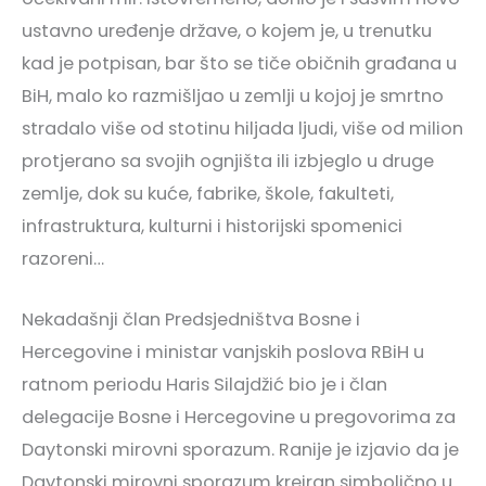
ustavno uređenje države, o kojem je, u trenutku
kad je potpisan, bar što se tiče običnih građana u
BiH, malo ko razmišljao u zemlji u kojoj je smrtno
stradalo više od stotinu hiljada ljudi, više od milion
protjerano sa svojih ognjišta ili izbjeglo u druge
zemlje, dok su kuće, fabrike, škole, fakulteti,
infrastruktura, kulturni i historijski spomenici
razoreni…
Nekadašnji član Predsjedništva Bosne i
Hercegovine i ministar vanjskih poslova RBiH u
ratnom periodu Haris Silajdžić bio je i član
delegacije Bosne i Hercegovine u pregovorima za
Daytonski mirovni sporazum. Ranije je izjavio da je
Daytonski mirovni sporazum kreiran simbolično u