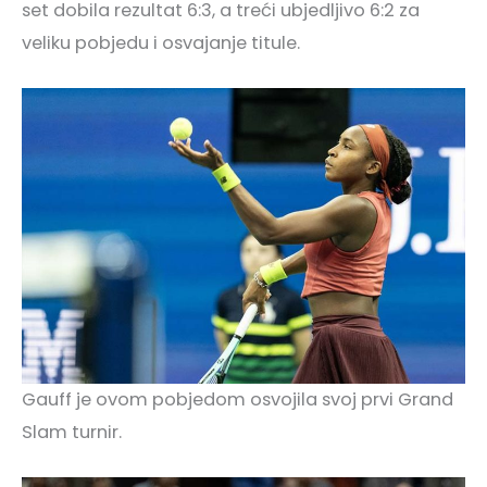
set dobila rezultat 6:3, a treći ubjedljivo 6:2 za
veliku pobjedu i osvajanje titule.
Gauff je ovom pobjedom osvojila svoj prvi Grand
Slam turnir.